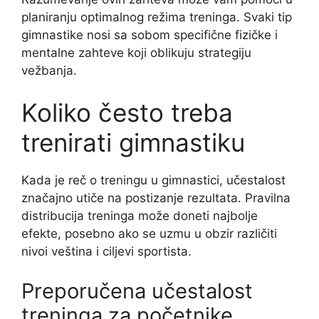
planiranju optimalnog režima treninga. Svaki tip
gimnastike nosi sa sobom specifične fizičke i
mentalne zahteve koji oblikuju strategiju
vežbanja.
Koliko često treba
trenirati gimnastiku
Kada je reč o treningu u gimnastici, učestalost
značajno utiče na postizanje rezultata. Pravilna
distribucija treninga može doneti najbolje
efekte, posebno ako se uzmu u obzir različiti
nivoi veština i ciljevi sportista.
Preporučena učestalost
treninga za početnike