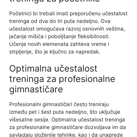
Početnici bi trebali imati preporučenu učestalost
treninga od dva do tri puta nedeljno. Ova
učestalost omogućava razvoj osnovnih veština,
jačanje mišića i poboljšanje fleksibilnosti.
Učenje novih elemenata zahteva vreme i
strpljenje, što je ključno za napredak.
Optimalna učestalost
treninga za profesionalne
gimnastičare
Profesionalni gimnastičari često treniraju
između pet i šest puta nedeljno, što uključuje
višesatne sesije. Optimalna učestalost treninga
za profesionalne gimnastičare dozvoljava im da
savladaju složenije tehnike, kao i da unaprede