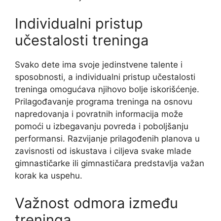
Individualni pristup
učestalosti treninga
Svako dete ima svoje jedinstvene talente i
sposobnosti, a individualni pristup učestalosti
treninga omogućava njihovo bolje iskorišćenje.
Prilagođavanje programa treninga na osnovu
napredovanja i povratnih informacija može
pomoći u izbegavanju povreda i poboljšanju
performansi. Razvijanje prilagođenih planova u
zavisnosti od iskustava i ciljeva svake mlade
gimnastičarke ili gimnastičara predstavlja važan
korak ka uspehu.
Važnost odmora između
treninga