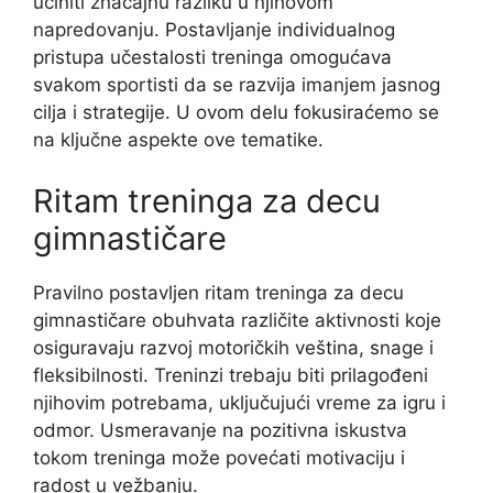
učiniti značajnu razliku u njihovom
napredovanju. Postavljanje individualnog
pristupa učestalosti treninga omogućava
svakom sportisti da se razvija imanjem jasnog
cilja i strategije. U ovom delu fokusiraćemo se
na ključne aspekte ove tematike.
Ritam treninga za decu
gimnastičare
Pravilno postavljen ritam treninga za decu
gimnastičare obuhvata različite aktivnosti koje
osiguravaju razvoj motoričkih veština, snage i
fleksibilnosti. Treninzi trebaju biti prilagođeni
njihovim potrebama, uključujući vreme za igru i
odmor. Usmeravanje na pozitivna iskustva
tokom treninga može povećati motivaciju i
radost u vežbanju.