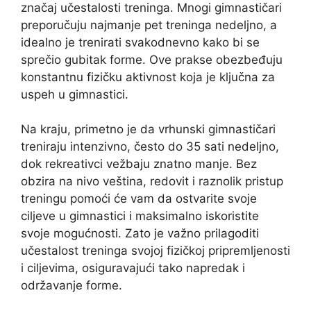
značaj učestalosti treninga. Mnogi gimnastičari
preporučuju najmanje pet treninga nedeljno, a
idealno je trenirati svakodnevno kako bi se
sprečio gubitak forme. Ove prakse obezbeđuju
konstantnu fizičku aktivnost koja je ključna za
uspeh u gimnastici.
Na kraju, primetno je da vrhunski gimnastičari
treniraju intenzivno, često do 35 sati nedeljno,
dok rekreativci vežbaju znatno manje. Bez
obzira na nivo veština, redovit i raznolik pristup
treningu pomoći će vam da ostvarite svoje
ciljeve u gimnastici i maksimalno iskoristite
svoje mogućnosti. Zato je važno prilagoditi
učestalost treninga svojoj fizičkoj pripremljenosti
i ciljevima, osiguravajući tako napredak i
održavanje forme.