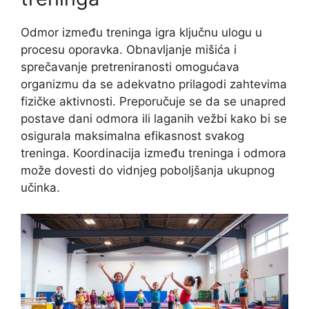
Odmor između treninga igra ključnu ulogu u
procesu oporavka. Obnavljanje mišića i
sprečavanje pretreniranosti omogućava
organizmu da se adekvatno prilagodi zahtevima
fizičke aktivnosti. Preporučuje se da se unapred
postave dani odmora ili laganih vežbi kako bi se
osigurala maksimalna efikasnost svakog
treninga. Koordinacija između treninga i odmora
može dovesti do vidnjeg poboljšanja ukupnog
učinka.