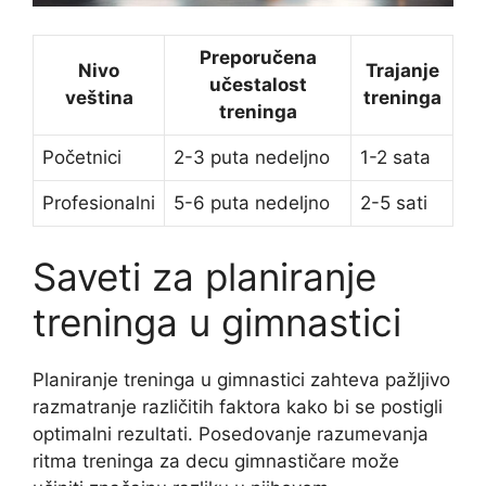
Preporučena
Nivo
Trajanje
učestalost
veština
treninga
treninga
Početnici
2-3 puta nedeljno
1-2 sata
Profesionalni
5-6 puta nedeljno
2-5 sati
Saveti za planiranje
treninga u gimnastici
Planiranje treninga u gimnastici zahteva pažljivo
razmatranje različitih faktora kako bi se postigli
optimalni rezultati. Posedovanje razumevanja
ritma treninga za decu gimnastičare može