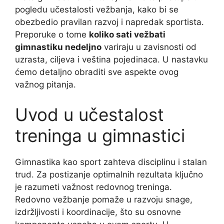
pogledu učestalosti vežbanja, kako bi se
obezbedio pravilan razvoj i napredak sportista.
Preporuke o tome
koliko sati vežbati
gimnastiku nedeljno
variraju u zavisnosti od
uzrasta, ciljeva i veština pojedinaca. U nastavku
ćemo detaljno obraditi sve aspekte ovog
važnog pitanja.
Uvod u učestalost
treninga u gimnastici
Gimnastika kao sport zahteva disciplinu i stalan
trud. Za postizanje optimalnih rezultata ključno
je razumeti važnost redovnog treninga.
Redovno vežbanje pomaže u razvoju snage,
izdržljivosti i koordinacije, što su osnovne