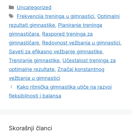
Categories
Uncategorized
Tags
Frekvencija treninga u gimnastici
,
Optimalni
rezultati gimnastike
,
Planiranje treninga
gimnastičara
,
Raspored treninga za
gimnastičare
,
Redovnost vežbanja u gimnastici
,
Saveti za efikasno vežbanje gimnastike
,
Treniranje gimnastike
,
Učestalost treninga za
optimalne rezultate
,
Značaj konstantnog
vežbanja u gimnastici
Kako ritmička gimnastika utiče na razvoj
fleksibilnosti i balansa
Skorašnji članci