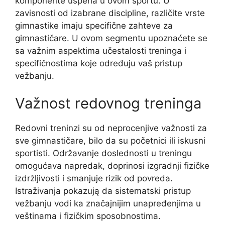
komponente uspeha u ovom sportu. U
zavisnosti od izabrane discipline, različite vrste
gimnastike imaju specifične zahteve za
gimnastičare. U ovom segmentu upoznaćete se
sa važnim aspektima učestalosti treninga i
specifičnostima koje određuju vaš pristup
vežbanju.
Važnost redovnog treninga
Redovni treninzi su od neprocenjive važnosti za
sve gimnastičare, bilo da su početnici ili iskusni
sportisti. Održavanje doslednosti u treningu
omogućava napredak, doprinosi izgradnji fizičke
izdržljivosti i smanjuje rizik od povreda.
Istraživanja pokazują da sistematski pristup
vežbanju vodi ka značajnijim unapređenjima u
veštinama i fizičkim sposobnostima.