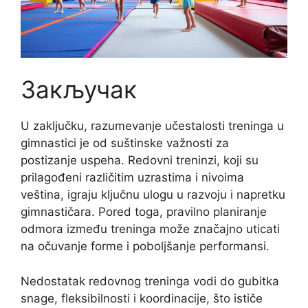
Закључак
U zaključku, razumevanje učestalosti treninga u
gimnastici je od suštinske važnosti za
postizanje uspeha. Redovni treninzi, koji su
prilagođeni različitim uzrastima i nivoima
veština, igraju ključnu ulogu u razvoju i napretku
gimnastičara. Pored toga, pravilno planiranje
odmora između treninga može značajno uticati
na očuvanje forme i poboljšanje performansi.
Nedostatak redovnog treninga vodi do gubitka
snage, fleksibilnosti i koordinacije, što ističe