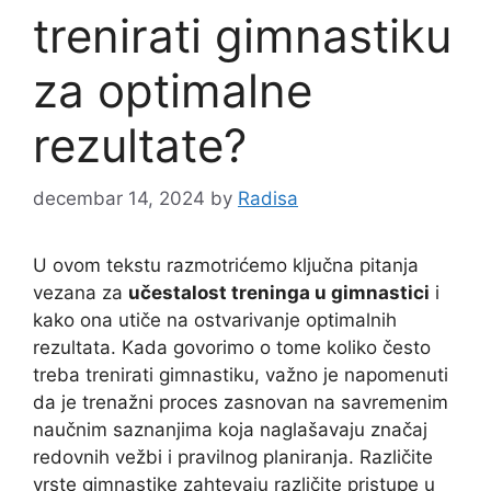
trenirati gimnastiku
za optimalne
rezultate?
decembar 14, 2024
by
Radisa
U ovom tekstu razmotrićemo ključna pitanja
vezana za
učestalost treninga u gimnastici
i
kako ona utiče na ostvarivanje optimalnih
rezultata. Kada govorimo o tome koliko često
treba trenirati gimnastiku, važno je napomenuti
da je trenažni proces zasnovan na savremenim
naučnim saznanjima koja naglašavaju značaj
redovnih vežbi i pravilnog planiranja. Različite
vrste gimnastike zahtevaju različite pristupe u