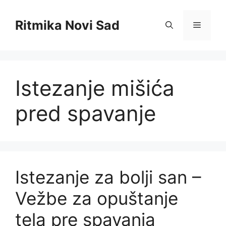
Skip
to
Ritmika Novi Sad
Menu
content
Istezanje mišića
pred spavanje
Istezanje za bolji san –
Vežbe za opuštanje
tela pre spavanja