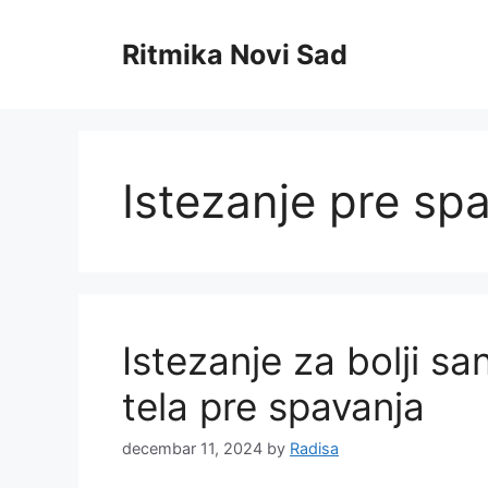
Skip
to
Ritmika Novi Sad
content
Istezanje pre sp
Istezanje za bolji s
tela pre spavanja
decembar 11, 2024
by
Radisa