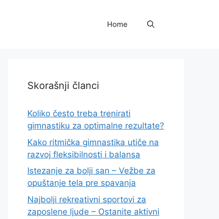
Home
Skorašnji članci
Koliko često treba trenirati
gimnastiku za optimalne rezultate?
Kako ritmička gimnastika utiče na
razvoj fleksibilnosti i balansa
Istezanje za bolji san – Vežbe za
opuštanje tela pre spavanja
Najbolji rekreativni sportovi za
zaposlene ljude – Ostanite aktivni