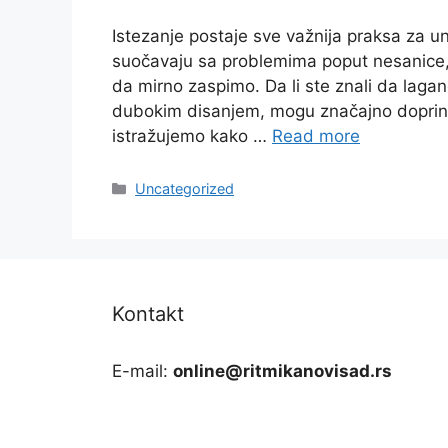
Istezanje postaje sve važnija praksa za u
suočavaju sa problemima poput nesanice, 
da mirno zaspimo. Da li ste znali da lagan
dubokim disanjem, mogu značajno doprinet
istražujemo kako …
Read more
Categories
Uncategorized
Kontakt
E-mail:
online@ritmikanovisad.rs