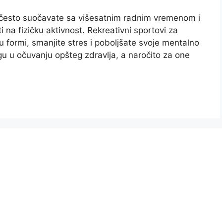
esto suočavate sa višesatnim radnim vremenom i
na fizičku aktivnost. Rekreativni sportovi za
u formi, smanjite stres i poboljšate svoje mentalno
ogu u očuvanju opšteg zdravlja, a naročito za one