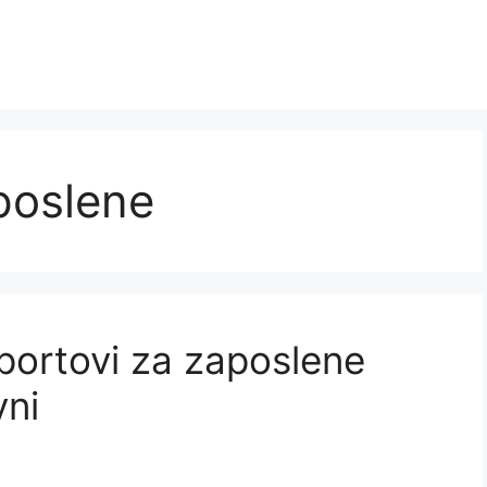
poslene
sportovi za zaposlene
vni