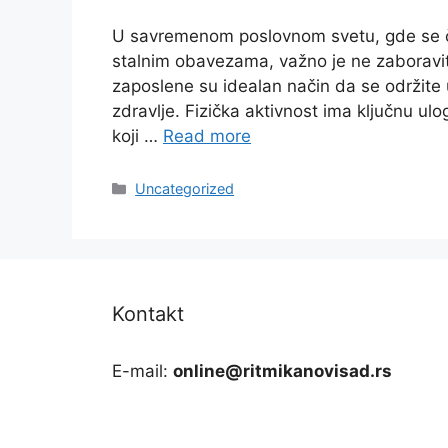
U savremenom poslovnom svetu, gde se č
stalnim obavezama, važno je ne zaboraviti 
zaposlene su idealan način da se održite 
zdravlje. Fizička aktivnost ima ključnu ul
koji …
Read more
Categories
Uncategorized
Kontakt
E-mail:
online@ritmikanovisad.rs