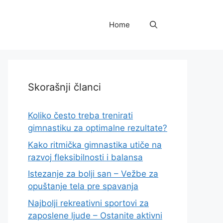
Home
Skorašnji članci
Koliko često treba trenirati
gimnastiku za optimalne rezultate?
Kako ritmička gimnastika utiče na
razvoj fleksibilnosti i balansa
Istezanje za bolji san – Vežbe za
opuštanje tela pre spavanja
Najbolji rekreativni sportovi za
zaposlene ljude – Ostanite aktivni