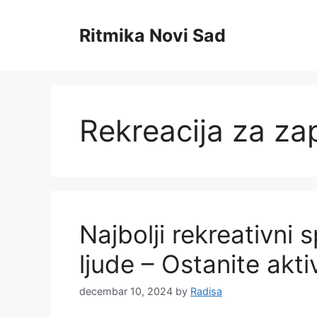
Skip
to
Ritmika Novi Sad
content
Rekreacija za za
Najbolji rekreativni 
ljude – Ostanite akti
decembar 10, 2024
by
Radisa